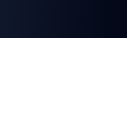
Select Region
Choose your preferred language and region
English
English (Australia)