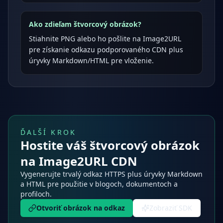
Ako zdieľam štvorcový obrázok?
Stiahnite PNG alebo ho pošlite na Image2URL
pre získanie odkazu podporovaného CDN plus
úryvky Markdown/HTML pre vloženie.
ĎALŠÍ KROK
Hostite váš štvorcový obrázok
na Image2URL CDN
Vygenerujte trvalý odkaz HTTPS plus úryvky Markdown
a HTML pre použitie v blogoch, dokumentoch a
profiloch.
Otvoriť obrázok na odkaz
Zobraziť SDK