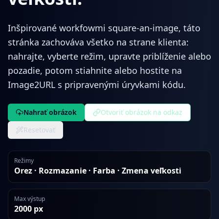
Inšpirované workfowmi square-an-image, táto
stránka zachováva všetko na strane klienta:
nahrajte, vyberte režim, upravte priblíženie alebo
pozadie, potom stiahnite alebo hostite na
Image2URL s pripravenými úryvkami kódu.
Nahrať obrázok
Otvoriť obrázok na odkaz
Resetovať
Režimy
Orez · Rozmazanie · Farba · Zmena veľkosti
Max výstup
2000 px