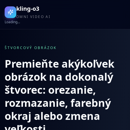
kling-o3
OMNI VIDEO AI
Loading...
ŠTVORCOVÝ OBRÁZOK
Premieňte akýkoľvek
obrázok na dokonalý
štvorec: orezanie,
rozmazanie, farebný
okraj alebo zmena
veľkosti.