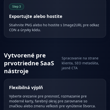
Step
3
Exportujte alebo hostite
Stiahnite PNG alebo ho hostite s Image2URL pre odkaz
CDN a úryvky kódu.
Vytvorené pre
Spracovanie na strane
prvotriedne SaaS
klienta, SEO metadáta,
jasné CTA
nástroje
Flexibilná výplň
Vyberte orezanie pre presnosť, rozmazanie pre
moderné karty, farebný okraj pre zarovnanie so
značkou alebo zmenu veľkosti pre vynútenie štvorca.