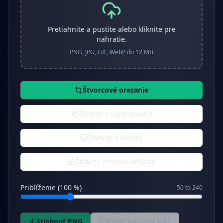
Pretiahnite a pustite alebo kliknite pre
nahratie.
PNG, JPG, GIF, WebP do 12 MB
Štvorcové orezanie
Štvorec s rozmazaním
Štvorec s farbou
Štvorec zmenou veľkosti
Priblíženie (100 %)
50 to 240
Stiahnuť PNG
Kopírovať data URL