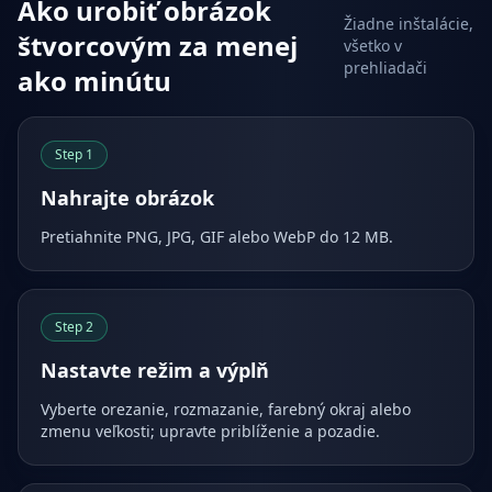
Ako urobiť obrázok
Žiadne inštalácie,
štvorcovým za menej
všetko v
prehliadači
ako minútu
Step
1
Nahrajte obrázok
Pretiahnite PNG, JPG, GIF alebo WebP do 12 MB.
Step
2
Nastavte režim a výplň
Vyberte orezanie, rozmazanie, farebný okraj alebo
zmenu veľkosti; upravte priblíženie a pozadie.