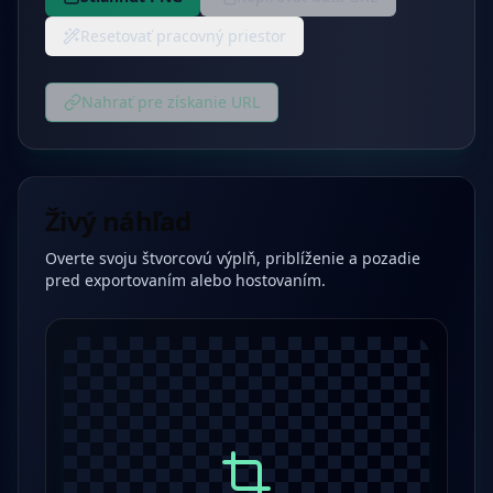
Resetovať pracovný priestor
Nahrať pre získanie URL
Živý náhľad
Overte svoju štvorcovú výplň, priblíženie a pozadie
pred exportovaním alebo hostovaním.