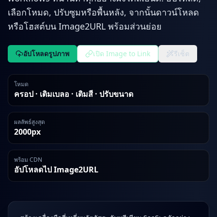
เลือกโหมด, ปรับซูมหรือพื้นหลัง, จากนั้นดาวน์โหลด
หรือโฮสต์บน Image2URL พร้อมส่วนย่อย
อัปโหลดรูปภาพ
เปิด Image to Link
รีเซ็ต
โหมด
ครอป · เติมเบลอ · เติมสี · ปรับขนาด
ผลลัพธ์สูงสุด
2000px
พร้อม CDN
อัปโหลดไป Image2URL