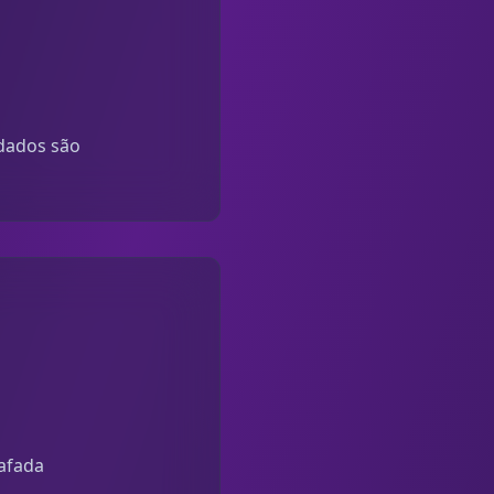
 dados são
afada