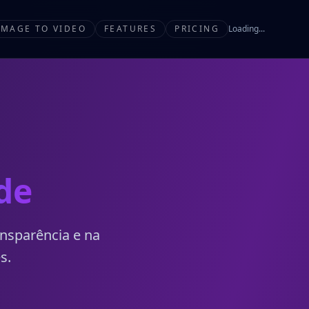
IMAGE TO VIDEO
FEATURES
PRICING
Loading...
de
nsparência e na
s.