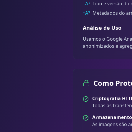
тА?
Tipo e versão do
тА?
Metadados do arq
Análise de Uso
Usamos o Google Analy
anonimizados e agre
Como Prot
Criptografia HTT
Todas as transfer
Armazenamento 
As imagens são a