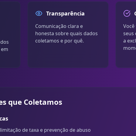
Transparência
Comunicação clara e
Você 
honesta sobre quais dados
seus 
coletamos e por quê.
a exc
odos
mome
e em
es que Coletamos
cas
limitação de taxa e prevenção de abuso