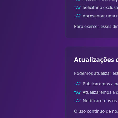
тА?
Solicitar a exclu
тА?
Apresentar uma r
Para exercer esses di
Atualizações d
Podemos atualizar est
тА?
Publicaremos a po
тА?
Atualizaremos a d
тА?
Notificaremos os 
O uso contínuo de noss